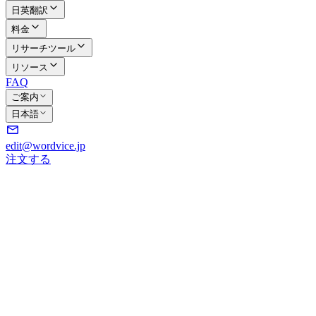
日英翻訳
料金
リサーチツール
リソース
FAQ
ご案内
日本語
edit@wordvice.jp
注文する