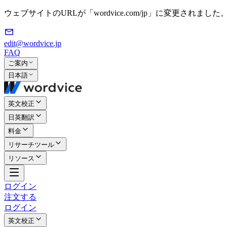
ウェブサイトのURLが「wordvice.com/jp」に変更されました
edit@wordvice.jp
FAQ
ご案内
日本語
英文校正
日英翻訳
料金
リサーチツール
リソース
ログイン
注文する
ログイン
英文校正