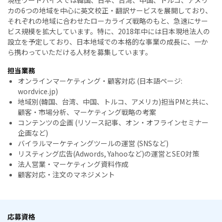
現在ワードバイスでは韓国、日本、台湾、中国、トルコ、アメリ
カの6つの地域を中心に英文校正・翻訳サービスを展開しており、
それぞれの地域に合わせたローカライズ戦略のもと、急速にサー
ビス規模を拡大しています。特に、2018年中には日本現地法人の
設立を予定しており、日本地域での本格的な事業の成長に、一か
ら携わっていただける人材を募集しています。
担当業務
オンラインマーケティング・顧客対応 (日本語ページ:
wordvice.jp)
地域別(韓国、台湾、中国、トルコ、アメリカ)担当PMと共に、
顧客・市場分析、マーケティング戦略の考案
コンテンツの企画 (リソース記事、オン・オフラインセミナー
企画など)
バイラルマーケティングツールの運営 (SNSなど)
リスティング広告(Adwords, Yahooなど)の運営とSEO対策
法人営業・マーケティング資料作成
顧客対応・注文のマネジメント
応募資格