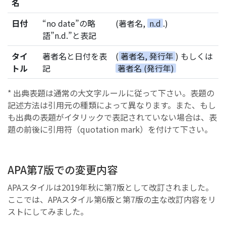
名
日付
“no date”の略
(著者名,
n.d
.)
語”n.d.”と表記
タイ
著者名と日付を表
(
著者名, 発行年
) もしくは
トル
記
著者名 (発行年)
* 出典表題は通常の大文字ルールに従って下さい。表題の
記述方法は引用元の種類によって異なります。また、もし
も出典の表題がイタリックで表記されていない場合は、表
題の前後に引用符（quotation mark）を付けて下さい。
APA第7版での変更内容
APAスタイルは2019年秋に第7版として改訂されました。
ここでは、APAスタイル第6版と第7版の主な改訂内容をリ
ストにしてみました。