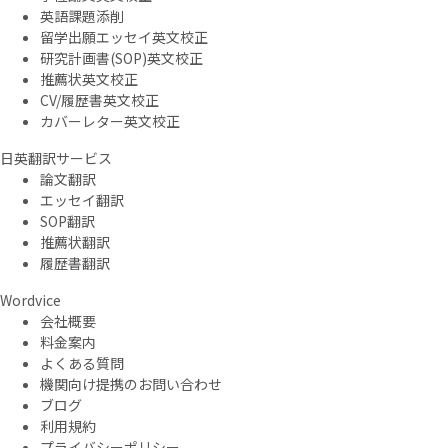
英語課題添削
留学出願エッセイ英文校正
研究計画書(SOP)英文校正
推薦状英文校正
CV/履歴書英文校正
カバーレター英文校正
日英翻訳サービス
論文翻訳
エッセイ翻訳
SOP翻訳
推薦状翻訳
履歴書翻訳
Wordvice
会社概要
料金案内
よくある質問
機関向け提携のお問い合わせ
ブログ
利用規約
プライバシーポリシー