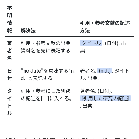
不
明
情
引用・参考文献の記述
報
解決法
方法
著
引用・参考文献の出典
タイトル
. (日付). 出
者
資料名を先に表記する
典.
名
日
“no date”を意味する“n.
著者名.
(n.d.)
. タイト
付
d.”と表記する
ル. 出典.
タ
引用・参考にした研究
著者名. (日付).
イ
の記述を[ ]に入れる。
[引用した研究の記述]
ト
. 出典.
ル