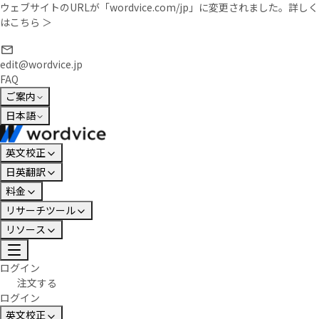
ウェブサイトのURLが「wordvice.com/jp」に変更されました。
詳しく
はこちら ＞
edit@wordvice.jp
FAQ
ご案内
日本語
英文校正
日英翻訳
料金
リサーチツール
リソース
ログイン
注文する
ログイン
英文校正