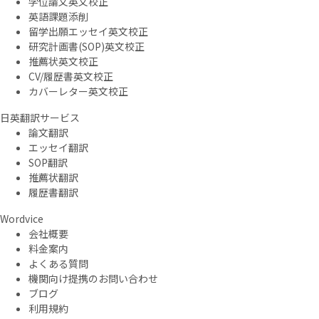
学位論文英文校正
英語課題添削
留学出願エッセイ英文校正
研究計画書(SOP)英文校正
推薦状英文校正
CV/履歴書英文校正
カバーレター英文校正
日英翻訳サービス
論文翻訳
エッセイ翻訳
SOP翻訳
推薦状翻訳
履歴書翻訳
Wordvice
会社概要
料金案内
よくある質問
機関向け提携のお問い合わせ
ブログ
利用規約