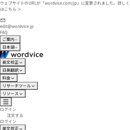
ウェブサイトのURLが「wordvice.com/jp」に変更されました。
詳しく
はこちら ＞
edit@wordvice.jp
FAQ
ご案内
日本語
英文校正
日英翻訳
料金
リサーチツール
リソース
ログイン
注文する
ログイン
英文校正