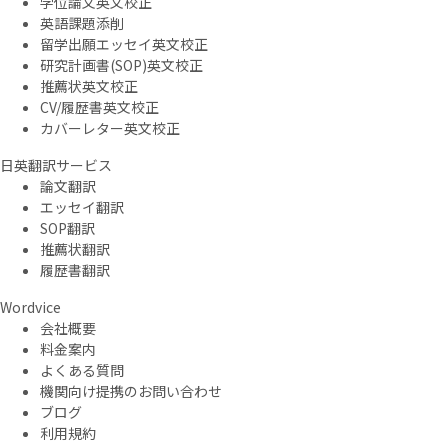
学位論文英文校正
英語課題添削
留学出願エッセイ英文校正
研究計画書(SOP)英文校正
推薦状英文校正
CV/履歴書英文校正
カバーレター英文校正
日英翻訳サービス
論文翻訳
エッセイ翻訳
SOP翻訳
推薦状翻訳
履歴書翻訳
Wordvice
会社概要
料金案内
よくある質問
機関向け提携のお問い合わせ
ブログ
利用規約