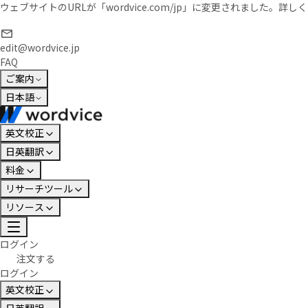
ウェブサイトのURLが「wordvice.com/jp」に変更されました。
詳しく
edit@wordvice.jp
FAQ
ご案内
日本語
英文校正
日英翻訳
料金
リサーチツール
リソース
ログイン
注文する
ログイン
英文校正