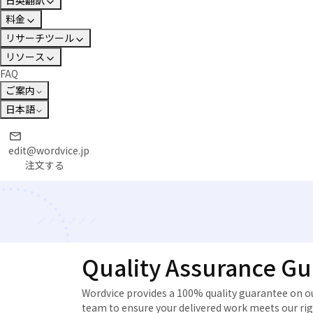
日英翻訳
料金
リサーチツール
リソース
FAQ
ご案内
日本語
edit@wordvice.jp
注文する
Quality Assurance G
Wordvice provides a 100% quality guarantee on our
team to ensure your delivered work meets our rig