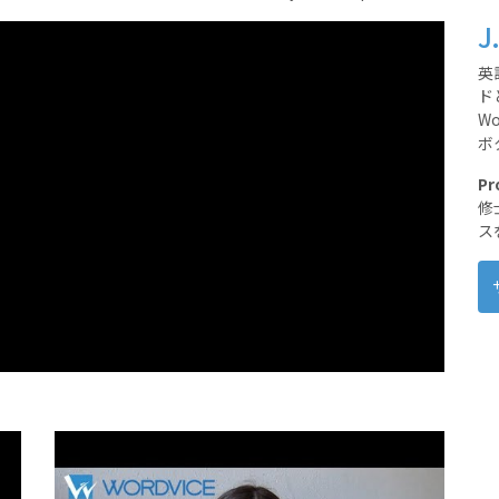
J
英
ド
W
ボ
Pr
修
ス