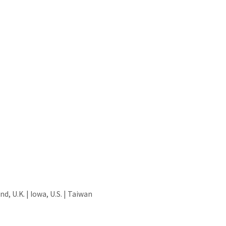
d, U.K. | Iowa, U.S. | Taiwan