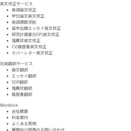
英文校正サービス
英語論文校正
学位論文英文校正
英語課題添削
留学出願エッセイ英文校正
研究計画書(SOP)英文校正
推薦状英文校正
CV/履歴書英文校正
カバーレター英文校正
日英翻訳サービス
論文翻訳
エッセイ翻訳
SOP翻訳
推薦状翻訳
履歴書翻訳
Wordvice
会社概要
料金案内
よくある質問
機関向け提携のお問い合わせ